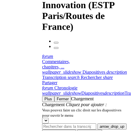
Innovation (ESTP
Paris/Routes de
France)
forum
Commentaires,
chapitres, ...
wallpaper_slideshow
Diapositives
description
Transcription
search
Rechercher
share
Partager
forum
Chronologie
wallpaper_slideshow
Diapositives
description
Tra
Chargement
Plus
Fermer
Chargement
Cliquez pour ajouter :
Vous pouvez faire un clic droit sur les diapositives
pour ouvrir le menu
arrow_drop_up